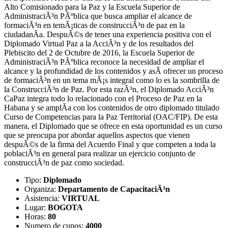
Alto Comisionado para la Paz y la Escuela Superior de
AdministraciÃ³n PÃºblica que busca ampliar el alcance de
formaciÃ³n en temÃ¡ticas de construcciÃ³n de paz en la
ciudadanÃ­a. DespuÃ©s de tener una experiencia positiva con el
Diplomado Virtual Paz a la AcciÃ³n y de los resultados del
Plebiscito del 2 de Octubre de 2016, la Escuela Superior de
AdministraciÃ³n PÃºblica reconoce la necesidad de ampliar el
alcance y la profundidad de los contenidos y asÃ­ ofrecer un proceso
de formaciÃ³n en un tema mÃ¡s integral como lo es la sombrilla de
la ConstrucciÃ³n de Paz. Por esta razÃ³n, el Diplomado AcciÃ³n
CaPaz integra todo lo relacionado con el Proceso de Paz en la
Habana y se amplÃ­a con los contenidos de otro diplomado titulado
Curso de Competencias para la Paz Territorial (OAC/FIP). De esta
manera, el Diplomado que se ofrece en esta oportunidad es un curso
que se preocupa por abordar aquellos aspectos que vienen
despuÃ©s de la firma del Acuerdo Final y que competen a toda la
poblaciÃ³n en general para realizar un ejercicio conjunto de
construcciÃ³n de paz como sociedad.
Tipo:
Diplomado
Organiza:
Departamento de CapacitaciÃ³n
Asistencia:
VIRTUAL
Lugar:
BOGOTA
Horas:
80
Numero de cupos:
4000