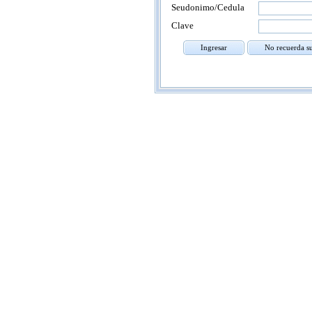
Seudonimo/Cedula
Clave
Ingresar
No recuerda su